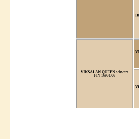
H
V
VIKSALAN QUEEN
schwarz
FIN 16931/06
Vi