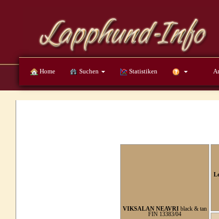
Home
Suchen
Statistiken
A
L
VIKSALAN NEAVRI
black & tan
FIN 13383/04