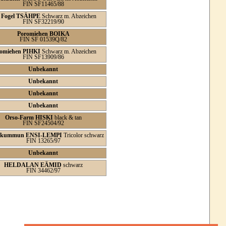
FIN SF11465/88
 Fogel TSÄHPE
Schwarz m. Abzeichen
FIN SF32219/90
Poromiehen BOIKA
FIN SF 01539Q/82
omiehen PIHKI
Schwarz m. Abzeichen
FIN SF13909/86
Unbekannt
Unbekannt
Unbekannt
Unbekannt
Orso-Farm HISKI
black & tan
FIN SF24504/92
äkummun ENSI-LEMPI
Tricolor schwarz
FIN 13265/97
Unbekannt
HELDALAN EÄMID
schwarz
FIN 34462/97