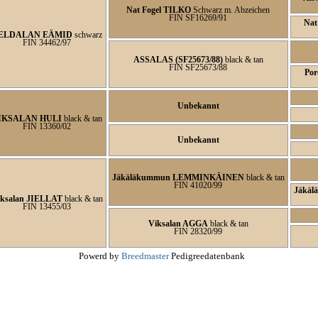
Nat Fogel TILKO
Schwarz m. Abzeichen
FIN SF16269/91
Nat
ELDALAN EÄMID
schwarz
FIN 34462/97
ASSALAS (SF25673/88)
black & tan
FIN SF25673/88
Por
Unbekannt
IKSALAN HULI
black & tan
FIN 13360/02
Unbekannt
Jäkäläkummun LEMMINKÄINEN
black & tan
FIN 41020/99
Jäkäl
ksalan JIELLAT
black & tan
FIN 13455/03
Viksalan AGGA
black & tan
FIN 28320/99
Powerd by
Breedmaster
Pedigreedatenbank