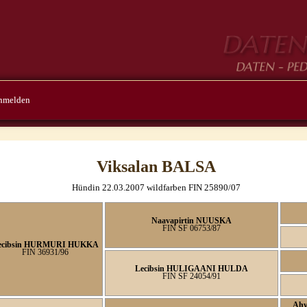
nmelden
Viksalan BALSA
Hündin 22.03.2007 wildfarben FIN 25890/07
Naavapirtin NUUSKA
FIN SF 06753/87
ecibsin HURMURI HUKKA
FIN 36931/96
Lecibsin HULIGAANI HULDA
FIN SF 24054/91
Ahv