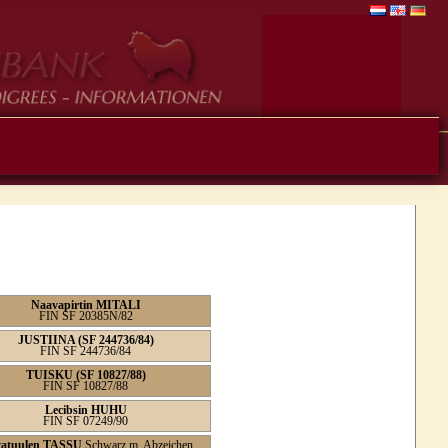
Naavapirtin MITALI
FIN SF 20385N/82
JUSTIINA (SF 244736/84)
FIN SF 244736/84
TUISKU (SF 10827/88)
FIN SF 10827/88
Lecibsin HUHU
FIN SF 07249/90
atuulen TASSU
Schwarz m. Abzeichen